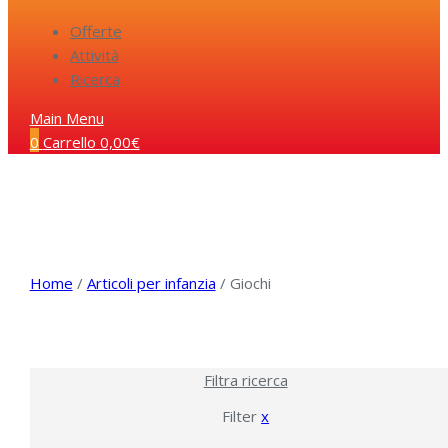
Offerte
Attività
Ricerca
Main Menu
0
Carrello
0,00
€
Home
/
Articoli per infanzia
/ Giochi
Filtra ricerca
Filter
x