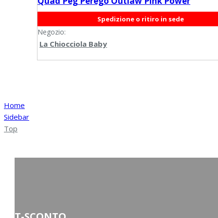
Quad Peg Perego Outlaw Pink Power
Spedizione o ritiro in sede
Negozio:
La Chiocciola Baby
Home
Sidebar
Top
T-SCONTO