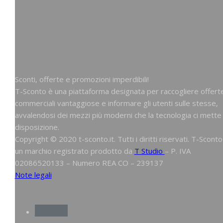
Sconti, offerte e promozioni imperdibili!
T-Sconto è una piattaforma designata per raccogliere offert
commerciali vantaggiose e informare gli utenti sulle stesse,
avvalendosi dei mezzi più moderni che la tecnologia ci mette
disposizione.
Copyright © 2020 t-sconto.it. Tutti i diritti riservati. T-Sconto
un marchio registrato prodotto da
T Studio
– P. IVA
02086520133 – Numero REA CO – 239137
Note legali
Facebook