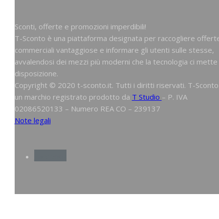
Sconti, offerte e promozioni imperdibili!
T-Sconto è una piattaforma designata per raccogliere offert
commerciali vantaggiose e informare gli utenti sulle stesse,
avvalendosi dei mezzi più moderni che la tecnologia ci mette
disposizione.
Copyright © 2020 t-sconto.it. Tutti i diritti riservati. T-Sconto
un marchio registrato prodotto da
T Studio
– P. IVA
02086520133 – Numero REA CO – 239137
Note legali
Facebook