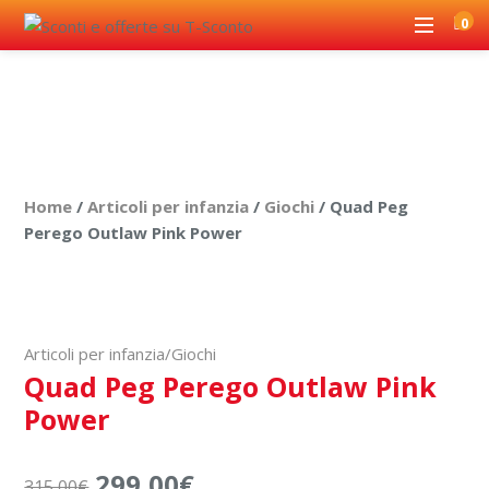
0
Home
/
Articoli per infanzia
/
Giochi
/ Quad Peg
Perego Outlaw Pink Power
Spedizione o ritiro in sede
Articoli per infanzia
/
Giochi
Quad Peg Perego Outlaw Pink
Power
299,00
€
315,00
€