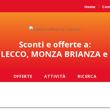
Home
Com
Sconti e offerte a:
LECCO, MONZA BRIANZA e
OFFERTE
ATTIVITÀ
RICERCA