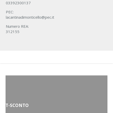
03392300137
PEC:
lacantinadimonticello@pec.it
Numero REA:
312155
T-SCONTO