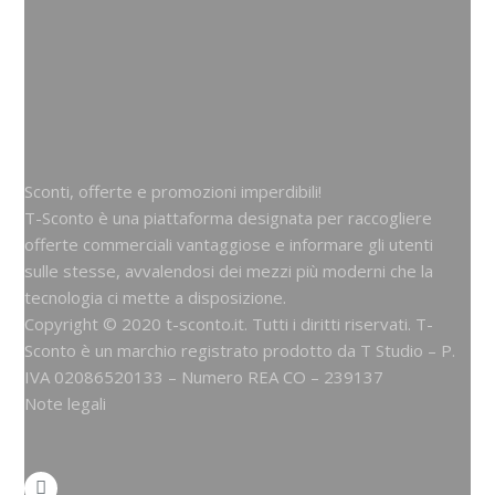
Sconti, offerte e promozioni imperdibili!
T-Sconto è una piattaforma designata per raccogliere
offerte commerciali vantaggiose e informare gli utenti
sulle stesse, avvalendosi dei mezzi più moderni che la
tecnologia ci mette a disposizione.
Copyright © 2020 t-sconto.it. Tutti i diritti riservati. T-
Sconto è un marchio registrato prodotto da
T Studio
– P.
IVA 02086520133 – Numero REA CO – 239137
Note legali