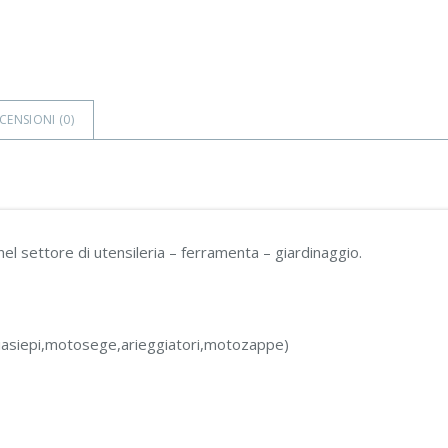
CENSIONI (
0
)
 settore di utensileria – ferramenta – giardinaggio.
gliasiepi,motosege,arieggiatori,motozappe)