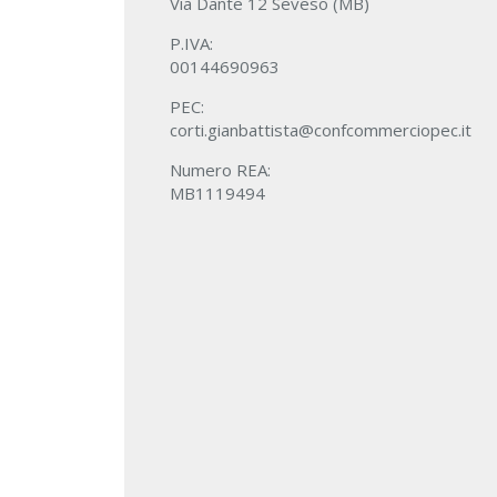
Via Dante 12 Seveso (MB)
P.IVA:
00144690963
PEC:
corti.gianbattista@confcommerciopec.it
Numero REA:
MB1119494