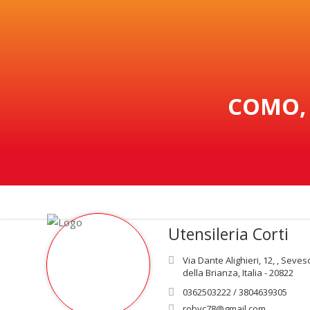
COMO, 
Utensileria Corti
Via Dante Alighieri, 12, , Seve
della Brianza, Italia - 20822
0362503222 / 3804639305
robyc78@gmail.com