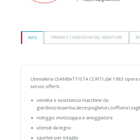
TERMINI E CONDIZIONI DEL VENDITORE
RE
INFO
Utensileria GIANBATTISTA CORTI,dal 1983 opera nel
servizi offerti:
vendita e assistenza macchine da
giardino(rasaerba,decespugliatori,soffiatori,ta
noleggio motozappa e arieggiatore
utensili da legno
sgorbie per intaglio