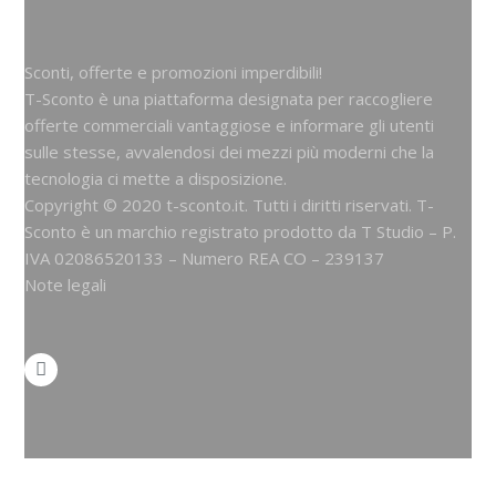
Sconti, offerte e promozioni imperdibili!
T-Sconto è una piattaforma designata per raccogliere
offerte commerciali vantaggiose e informare gli utenti
sulle stesse, avvalendosi dei mezzi più moderni che la
tecnologia ci mette a disposizione.
Copyright © 2020 t-sconto.it. Tutti i diritti riservati. T-
Sconto è un marchio registrato prodotto da
T Studio
– P.
IVA 02086520133 – Numero REA CO – 239137
Note legali