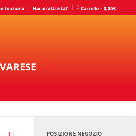
e funziona
Hai un’attività?
Carrello
0,00
€
 VARESE
POSIZIONE NEGOZIO