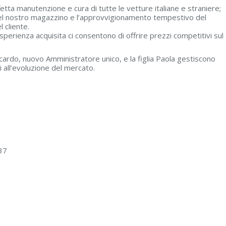
etta manutenzione e cura di tutte le vetture italiane e straniere;
a del nostro magazzino e l’approvvigionamento tempestivo del
 cliente.
sperienza acquisita ci consentono di offrire prezzi competitivi sul
iccardo, nuovo Amministratore unico, e la figlia Paola gestiscono
 all’evoluzione del mercato.
37
6