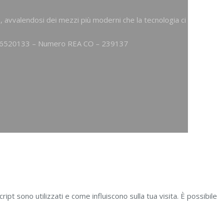
, avvalendosi dei mezzi più moderni che la tecnologia ci
086520133 – Numero REA CO – 239137
ript sono utilizzati e come influiscono sulla tua visita. È possibile