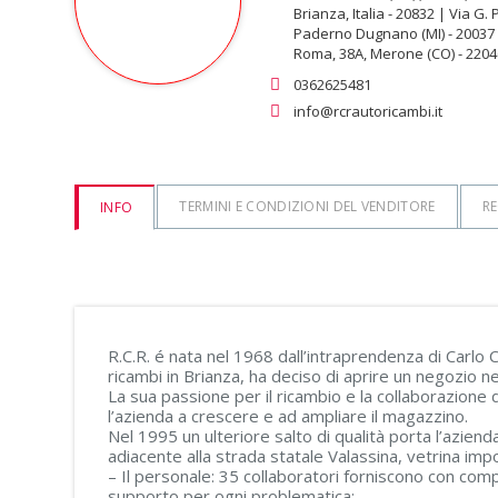
Brianza, Italia - 20832 | Via G. 
Paderno Dugnano (MI) - 20037 
Roma, 38A, Merone (CO) - 2204
0362625481
info@rcrautoricambi.it
TERMINI E CONDIZIONI DEL VENDITORE
RE
INFO
R.C.R. é nata nel 1968 dall’intraprendenza di Carlo
ricambi in Brianza, ha deciso di aprire un negozio ne
La sua passione per il ricambio e la collaborazione d
l’azienda a crescere e ad ampliare il magazzino.
Nel 1995 un ulteriore salto di qualità porta l’azie
adiacente alla strada statale Valassina, vetrina impor
– Il personale: 35 collaboratori forniscono con com
supporto per ogni problematica;