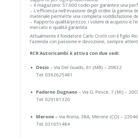
– Il magazzino: 57.000 codici per garantire una perf
– L’efficienza nell’evasione degli ordini: la gamm
materiale permette una completa soddisfazione del
– Rapporto qualità/prezzo: i volumi di acquisto e l’e
mercato e qualità garantita
Attualmente il fondatore Carlo Crotti con il figlio R
l’azienda con passione e devozione, sempre attenti
RCR Autoricambi è attiva con due sedi:
Desio
– Via Del Guado, 61 (MB) –
20832
Tel: 0362625481
Paderno Dugnano
– Via G. Pesce, 7 (MI) –
200
Tel: 029181320
Merone –
Via
Roma, 38A, Merone (CO) – 2204
Tel: 031651484