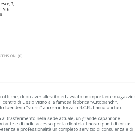
Pesce, 7,
| Via
6
CENSIONI (
0
)
 Crotti che, dopo aver allestito ed avviato un importante magazzin
l centro di Desio vicino alla famosa fabbrica “Autobianchi”.
i dipendenti “storici” ancora in forza in R.C.R., hanno portato
nda al trasferimento nella sede attuale, un grande capannone
tante e di facile accesso per la clientela. I nostri punti di forza:
petenza e professionalità un completo servizio di consulenza e di