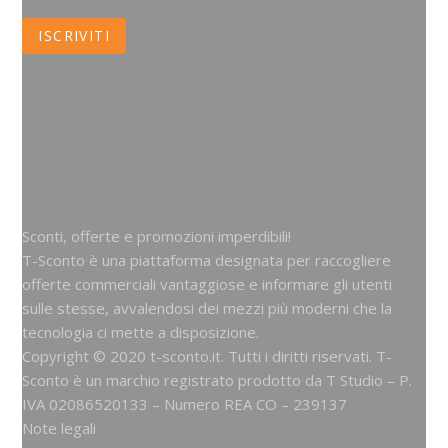
Sconti, offerte e promozioni imperdibili!
T-Sconto è una piattaforma designata per raccogliere
offerte commerciali vantaggiose e informare gli utenti
sulle stesse, avvalendosi dei mezzi più moderni che la
tecnologia ci mette a disposizione.
Copyright © 2020 t-sconto.it. Tutti i diritti riservati. T-
Sconto è un marchio registrato prodotto da
T Studio
– P.
IVA 02086520133 – Numero REA CO – 239137
Note legali