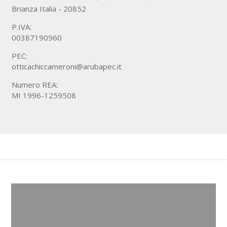
Brianza Italia - 20852
P.IVA:
00387190960
PEC:
otticachiccameroni@arubapec.it
Numero REA:
MI 1996-1259508