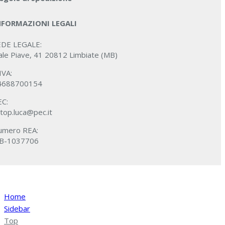
NFORMAZIONI LEGALI
EDE LEGALE:
ale Piave, 41 20812 Limbiate (MB)
IVA:
4688700154
EC:
top.luca@pec.it
umero REA:
B-1037706
Home
Sidebar
Top