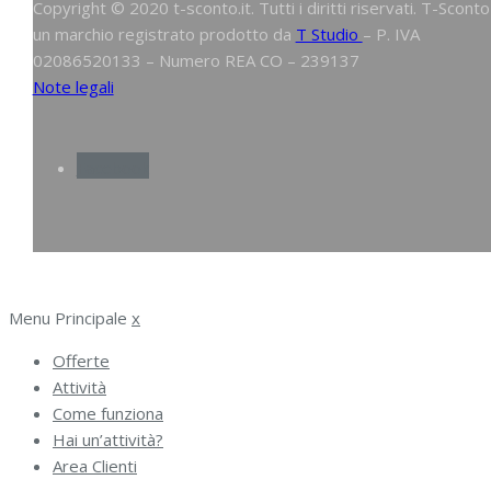
Copyright © 2020 t-sconto.it. Tutti i diritti riservati. T-Sconto
un marchio registrato prodotto da
T Studio
– P. IVA
02086520133 – Numero REA CO – 239137
Note legali
Facebook
Menu Principale
x
Offerte
Attività
Come funziona
Hai un’attività?
Area Clienti