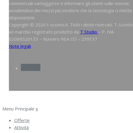
commerciali vantaggiose e informare gli utenti sulle stesse,
avvalendosi dei mezzi più moderni che la tecnologia ci mette
disposizione.
Copyright © 2020 t-sconto.it. Tutti i diritti riservati. T-Sconto
un marchio registrato prodotto da
T Studio
– P. IVA
02086520133 – Numero REA CO – 239137
Note legali
Facebook
Menu Principale
x
Offerte
Attività