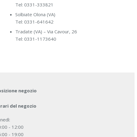
Tel: 0331-333821
Solbiate Olona (VA)
Tel: 0331-641642
Tradate (VA) – Via Cavour, 26
Tel: 0331-1173640
osizione negozio
rari del negozio
nedì:
:00 - 12:00
:00 - 19:00