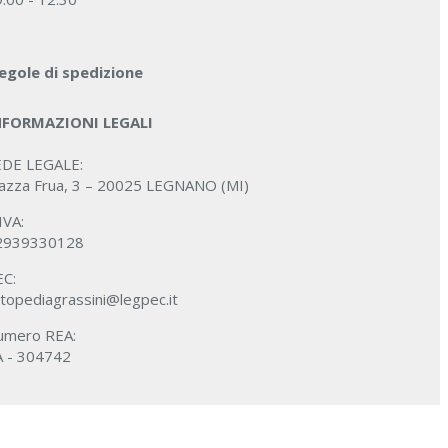
egole di spedizione
NFORMAZIONI LEGALI
EDE LEGALE:
iazza Frua, 3 – 20025 LEGNANO (MI)
IVA:
2939330128
EC:
topediagrassini@legpec.it
umero REA:
A - 304742