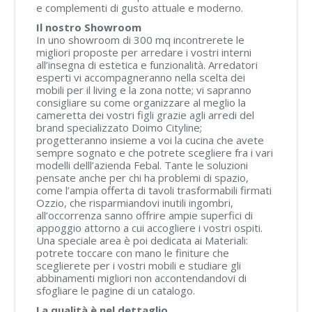
e complementi di gusto attuale e moderno.
Il nostro Showroom
In uno showroom di 300 mq incontrerete le
migliori proposte per arredare i vostri interni
all’insegna di estetica e funzionalità. Arredatori
esperti vi accompagneranno nella scelta dei
mobili per il living e la zona notte; vi sapranno
consigliare su come organizzare al meglio la
cameretta dei vostri figli grazie agli arredi del
brand specializzato Doimo Cityline;
progetteranno insieme a voi la cucina che avete
sempre sognato e che potrete scegliere fra i vari
modelli delll’azienda Febal. Tante le soluzioni
pensate anche per chi ha problemi di spazio,
come l’ampia offerta di tavoli trasformabili firmati
Ozzio, che risparmiandovi inutili ingombri,
all’occorrenza sanno offrire ampie superfici di
appoggio attorno a cui accogliere i vostri ospiti.
Una speciale area è poi dedicata ai Materiali:
potrete toccare con mano le finiture che
sceglierete per i vostri mobili e studiare gli
abbinamenti migliori non accontendandovi di
sfogliare le pagine di un catalogo.
La qualità è nel dettaglio