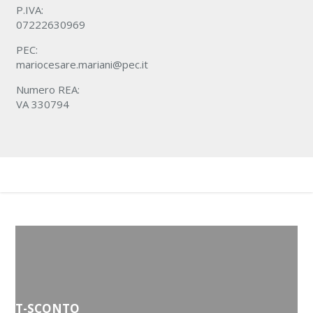
P.IVA:
07222630969
PEC:
mariocesare.mariani@pec.it
Numero REA:
VA 330794
T-SCONTO