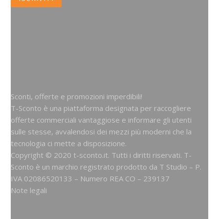
Sconti, offerte e promozioni imperdibili!
T-Sconto è una piattaforma designata per raccogliere
offerte commerciali vantaggiose e informare gli utenti
sulle stesse, avvalendosi dei mezzi più moderni che la
tecnologia ci mette a disposizione.
Copyright © 2020 t-sconto.it. Tutti i diritti riservati. T-
Sconto è un marchio registrato prodotto da
T Studio
– P.
IVA 02086520133 – Numero REA CO – 239137
Note legali