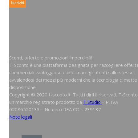
Sconti, offerte e promozioni imperdibili!
T-Sconto è una piattaforma designata per raccogliere offert
commerciali vantaggiose e informare gli utenti sulle stesse,
avvalendosi dei mezzi più moderni che la tecnologia ci mette
disposizione.
Copyright © 2020 t-sconto.it. Tutti i diritti riservati. T-Sconto
un marchio registrato prodotto da
T Studio
– P. IVA
02086520133 – Numero REA CO – 239137
Note legali