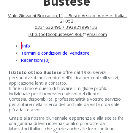
Bustese
Viale Giovanni Boccaccio,11, , Busto Arsizio, Varese, Italia -
21052
0331632496 / 393921999133
istitutootticobustese1966@gmail.com
Info
Termini e condizioni del venditore
Recensioni (
0
)
Istituto ottico Bustese
offre dal 1986 servizi
personalizzati nell’ambito dell’ottica per controlli visivi,
applicazione lenti a contatto.
Il fine ultimo è quello di trovare il migliore profilo
individuale per il benessere visivo del cliente.
Cortesia, disponibilità, professionalità a vostro servizio
per aiutarvi nella ricerca dell’occhiale da vista o da sole
più adatto a voi.
Grazie alla nostra pluriennale esperienza e alla scelta fra
una gamma di lenti internazionali o prodotte da
laboratori italiani, che grazie anche alle loro continue