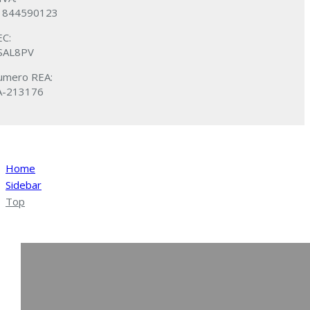
1844590123
EC:
SAL8PV
umero REA:
A-213176
Home
Sidebar
Top