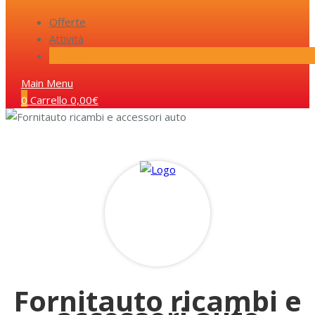
Offerte
Attività
Ricerca
Main Menu
0
Carrello
0,00
€
Fornitauto ricambi e