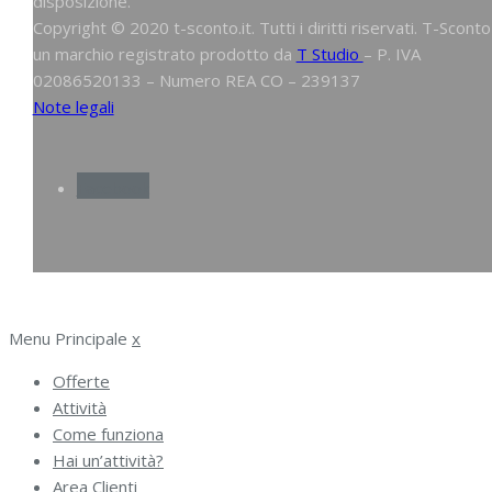
disposizione.
Copyright © 2020 t-sconto.it. Tutti i diritti riservati. T-Sconto
un marchio registrato prodotto da
T Studio
– P. IVA
02086520133 – Numero REA CO – 239137
Note legali
Facebook
Menu Principale
x
Offerte
Attività
Come funziona
Hai un’attività?
Area Clienti