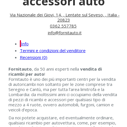
accessori auto
Via Nazionale dei Giovi, 14, , Lentate sul Seveso, , Italia -
20823
0362 557785
info@fornitauto.it
Info
Termini e condizioni del venditore
Recensioni (
0
)
Fornitauto
, da 50 anni esperti nella
vendita di
ricambi per auto
!
Fornitauto è uno dei più importanti centri per la vendita
di autoricambi non soltanto per le zone comprese tra
Seregno e Cantù, ma per tutta l’area limitrofa e la
Lombardia: da moltissimi anni ci occupiamo della vendita
di pezzi di ricambi e accessori per qualsiasi tipo di
mezzo a 4 ruote, ovvero automobili, furgoni, camion e
veicoli d’epoca.
Da noi potete acquistare, ed eventualmente ordinare,
qualsiasi ricambio per autovettura, come, per esempio,