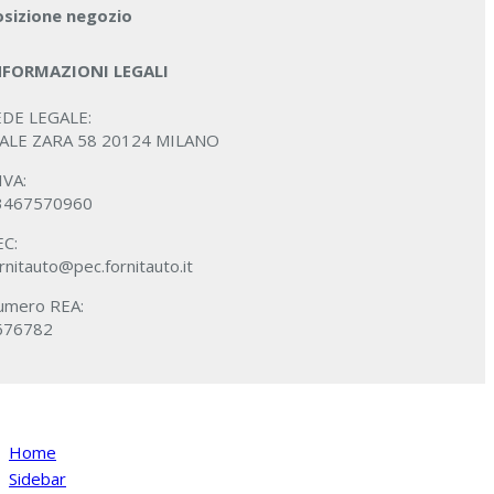
osizione negozio
NFORMAZIONI LEGALI
EDE LEGALE:
IALE ZARA 58 20124 MILANO
IVA:
3467570960
EC:
rnitauto@pec.fornitauto.it
umero REA:
676782
Home
Sidebar