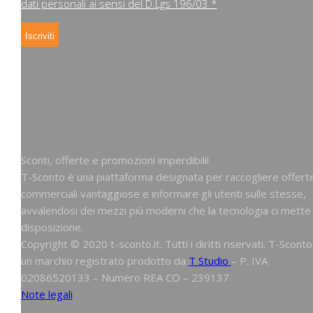
dati personali ai sensi del D.Lgs 196/03 *
Sconti, offerte e promozioni imperdibili!
T-Sconto è una piattaforma designata per raccogliere offert
commerciali vantaggiose e informare gli utenti sulle stesse,
avvalendosi dei mezzi più moderni che la tecnologia ci mette
disposizione.
Copyright © 2020 t-sconto.it. Tutti i diritti riservati. T-Sconto
un marchio registrato prodotto da
T Studio
– P. IVA
02086520133 – Numero REA CO – 239137
Note legali