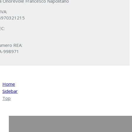
ia Onorevole Francesco Napolitano
IVA:
8970321215
EC:
umero REA:
A-998971
Home
Sidebar
Top