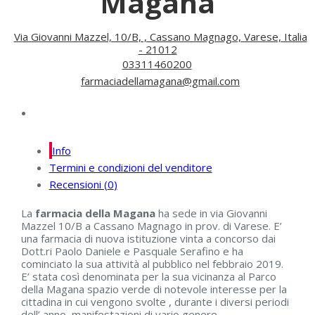
Magana
Via Giovanni Mazzel, 10/B, , Cassano Magnago, Varese, Italia
- 21012
03311460200
farmaciadellamagana@gmail.com
Info
Termini e condizioni del venditore
Recensioni (
0
)
La
farmacia della Magana
ha sede in via Giovanni
Mazzel 10/B a Cassano Magnago in prov. di Varese. E’
una farmacia di nuova istituzione vinta a concorso dai
Dott.ri Paolo Daniele e Pasquale Serafino e ha
cominciato la sua attività al pubblico nel febbraio 2019.
E’ stata così denominata per la sua vicinanza al Parco
della Magana spazio verde di notevole interesse per la
cittadina in cui vengono svolte , durante i diversi periodi
dell’ anno, manifestazioni di vario genere.