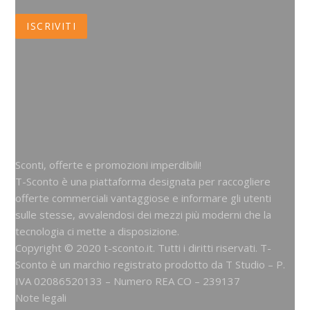
Sconti, offerte e promozioni imperdibili!
T-Sconto è una piattaforma designata per raccogliere
offerte commerciali vantaggiose e informare gli utenti
sulle stesse, avvalendosi dei mezzi più moderni che la
tecnologia ci mette a disposizione.
Copyright © 2020 t-sconto.it. Tutti i diritti riservati. T-
Sconto è un marchio registrato prodotto da
T Studio
– P.
IVA 02086520133 – Numero REA CO – 239137
Note legali