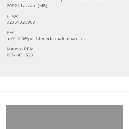
20824 Lazzate (MB)
P.IVA:
02361320969
PEC:
mi01455@pec1.federfarma.lombardia.it
Numero REA:
MB-1431628