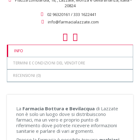
20824
02 96320161 / 333 1622441
info@farmacialazzate.com
INFO
TERMINI E CONDIZIONI DEL VENDITORE
RECENSIONI (
0
)
La
Farmacia Bottura e Bevilacqua
di Lazzate
non è solo un luogo dove si distribuiscono
farmaci, ma un vero e proprio punto di
riferimento dove potrete ricevere informazioni
sanitarie e parlare di vari argomenti.
Presso la farmacia è possibile trovare
qualsiasi