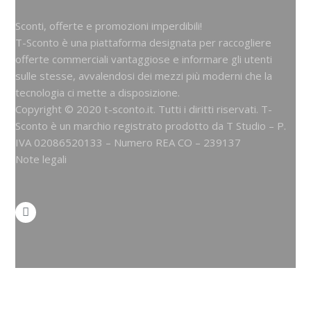
Sconti, offerte e promozioni imperdibili!
T-Sconto è una piattaforma designata per raccogliere
offerte commerciali vantaggiose e informare gli utenti
sulle stesse, avvalendosi dei mezzi più moderni che la
tecnologia ci mette a disposizione.
Copyright © 2020 t-sconto.it. Tutti i diritti riservati. T-
Sconto è un marchio registrato prodotto da
T Studio
– P.
IVA 02086520133 – Numero REA CO – 239137
Note legali