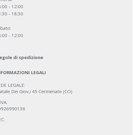
:00 - 12:00
:30 - 18:30
bato:
:00 - 12:00
egole di spedizione
NFORMAZIONI LEGALI
EDE LEGALE:
atale Dei Giov,i 45 Cermenate (CO)
IVA:
0926990136
EC: