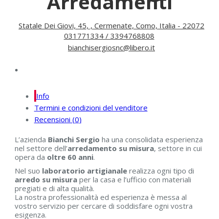
Arredamenti
Statale Dei Giovi, 45, , Cermenate, Como, Italia - 22072
031771334 / 3394768808
bianchisergiosnc@libero.it
Info
Termini e condizioni del venditore
Recensioni (
0
)
L’azienda
Bianchi Sergio
ha una consolidata esperienza
nel settore dell’
arredamento su misura
, settore in cui
opera da
oltre 60 anni
.
Nel suo
laboratorio artigianale
realizza ogni tipo di
arredo su misura
per la casa e l’ufficio con materiali
pregiati e di alta qualità.
La nostra professionalità ed esperienza è messa al
vostro servizio per cercare di soddisfare ogni vostra
esigenza.