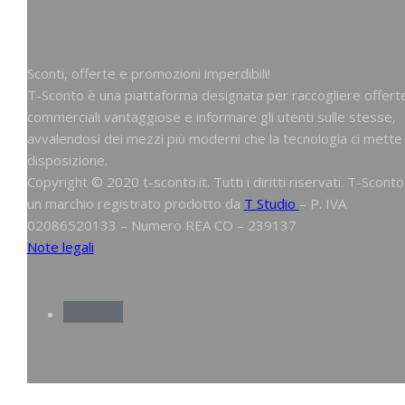
Sconti, offerte e promozioni imperdibili!
T-Sconto è una piattaforma designata per raccogliere offert
commerciali vantaggiose e informare gli utenti sulle stesse,
avvalendosi dei mezzi più moderni che la tecnologia ci mette
disposizione.
Copyright © 2020 t-sconto.it. Tutti i diritti riservati. T-Sconto
un marchio registrato prodotto da
T Studio
– P. IVA
02086520133 – Numero REA CO – 239137
Note legali
Facebook