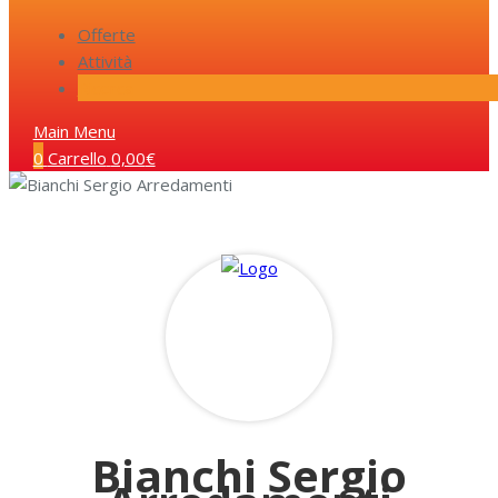
Offerte
Attività
Ricerca
Main Menu
0
Carrello
0,00
€
Bianchi Sergio