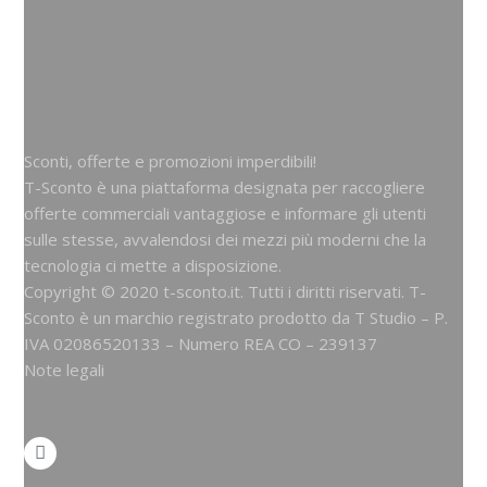
Sconti, offerte e promozioni imperdibili!
T-Sconto è una piattaforma designata per raccogliere
offerte commerciali vantaggiose e informare gli utenti
sulle stesse, avvalendosi dei mezzi più moderni che la
tecnologia ci mette a disposizione.
Copyright © 2020 t-sconto.it. Tutti i diritti riservati. T-
Sconto è un marchio registrato prodotto da
T Studio
– P.
IVA 02086520133 – Numero REA CO – 239137
Note legali