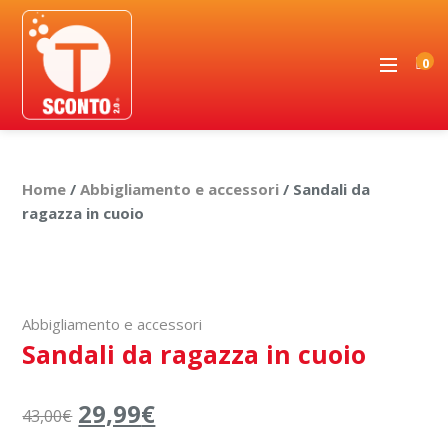
0
Home
/
Abbigliamento e accessori
/ Sandali da
ragazza in cuoio
Offerta valida nel punto vendita
Abbigliamento e accessori
Sandali da ragazza in cuoio
29,99
€
43,00
€