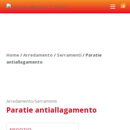
0
Home
/
Arredamento
/
Serramenti
/ Paratie
antiallagamento
Offerta valida nel punto vendita
Arredamento
/
Serramenti
Paratie antiallagamento
NEGOZIO