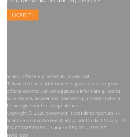
dei dati personali ai sensi del D.Lgs 196/03 *
Sconti, offerte e promozioni imperdibili!
T-Sconto è una piattaforma designata per raccogliere
offerte commerciali vantaggiose e informare gli utenti
sulle stesse, avvalendosi dei mezzi più moderni che la
tecnologia ci mette a disposizione.
Copyright © 2020 t-sconto.it. Tutti i diritti riservati. T-
Sconto è un marchio registrato prodotto da
T Studio
– P.
IVA 02086520133 – Numero REA CO – 239137
Note legali