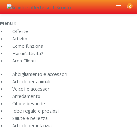
0
Menu
x
Offerte
Attività
Come funziona
Hai un’attività?
Area Clienti
Abbigliamento e accessori
Articoli per animali
Veicoli e accessori
Arredamento
Cibo e bevande
Idee regalo e preziosi
Salute e bellezza
Articoli per infanzia