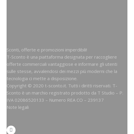
Sconti, offerte e promozioni imperdibili!
T-Sconto è una piattaforma designata per raccogliere
offerte commerciali vantaggiose e informare gli utenti
sulle stesse, avvalendosi dei mezzi più moderni che la
tecnologia ci mette a disposizione.
Copyright © 2020 t-sconto.it. Tutti i diritti riservati. T-
Sconto è un marchio registrato prodotto da
T Studio
– P.
IVA 02086520133 – Numero REA CO – 239137
Note legali