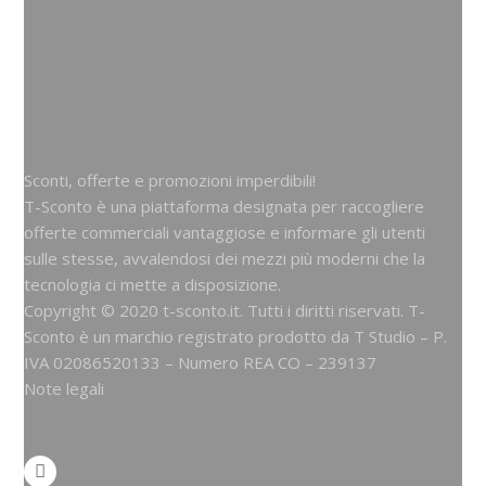
Sconti, offerte e promozioni imperdibili!
T-Sconto è una piattaforma designata per raccogliere
offerte commerciali vantaggiose e informare gli utenti
sulle stesse, avvalendosi dei mezzi più moderni che la
tecnologia ci mette a disposizione.
Copyright © 2020 t-sconto.it. Tutti i diritti riservati. T-
Sconto è un marchio registrato prodotto da
T Studio
– P.
IVA 02086520133 – Numero REA CO – 239137
Note legali