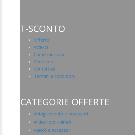
T-SCONTO
Offerte
Attività
Come funziona
Chi siamo
Contattaci
Termini e condizioni
CATEGORIE OFFERTE
Abbigliamento e accessori
Articoli per animali
Veicoli e accessori