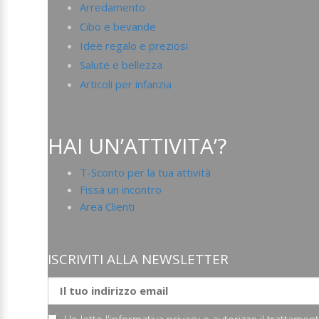
Arredamento
Cibo e bevande
Idee regalo e preziosi
Salute e bellezza
Articoli per infanzia
HAI UN’ATTIVITA’?
T-Sconto per la tua attività
Fissa un incontro
Area Clienti
ISCRIVITI ALLA NEWSLETTER
Ho letto l'informativa privacy e autorizzo il trattame