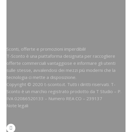
Sconti, offerte e promozioni imperdibili!
T-Sconto è una piattaforma designata per raccogliere
offerte commerciali vantaggiose e informare gli utenti
sulle stesse, avvalendosi dei mezzi più moderni che la
tecnologia ci mette a disposizione.
Copyright © 2020 t-sconto.it. Tutti i diritti riservati. T-
Sconto è un marchio registrato prodotto da
T Studio
– P.
IVA 02086520133 – Numero REA CO – 239137
Note legali