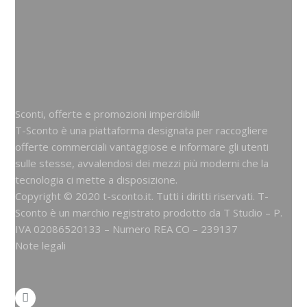
Sconti, offerte e promozioni imperdibili!
T-Sconto è una piattaforma designata per raccogliere
offerte commerciali vantaggiose e informare gli utenti
sulle stesse, avvalendosi dei mezzi più moderni che la
tecnologia ci mette a disposizione.
Copyright © 2020 t-sconto.it. Tutti i diritti riservati. T-
Sconto è un marchio registrato prodotto da
T Studio
– P.
IVA 02086520133 – Numero REA CO – 239137
Note legali