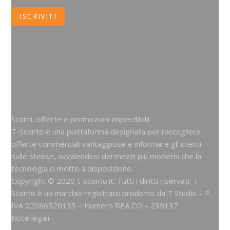
Sconti, offerte e promozioni imperdibili!
T-Sconto è una piattaforma designata per raccogliere
offerte commerciali vantaggiose e informare gli utenti
sulle stesse, avvalendosi dei mezzi più moderni che la
tecnologia ci mette a disposizione.
Copyright © 2020 t-sconto.it. Tutti i diritti riservati. T-
Sconto è un marchio registrato prodotto da
T Studio
– P.
IVA 02086520133 – Numero REA CO – 239137
Note legali