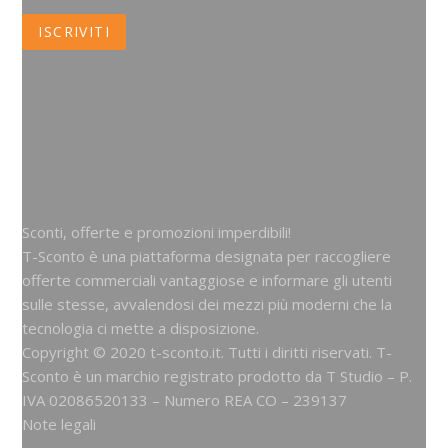
Sconti, offerte e promozioni imperdibili!
T-Sconto è una piattaforma designata per raccogliere
offerte commerciali vantaggiose e informare gli utenti
sulle stesse, avvalendosi dei mezzi più moderni che la
tecnologia ci mette a disposizione.
Copyright © 2020 t-sconto.it. Tutti i diritti riservati. T-
Sconto è un marchio registrato prodotto da
T Studio
– P.
IVA 02086520133 – Numero REA CO – 239137
Note legali