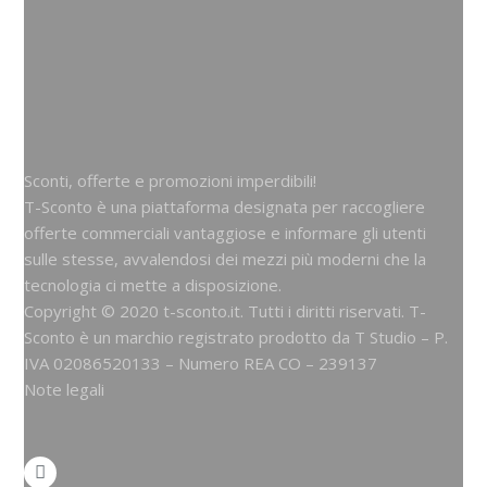
Sconti, offerte e promozioni imperdibili!
T-Sconto è una piattaforma designata per raccogliere
offerte commerciali vantaggiose e informare gli utenti
sulle stesse, avvalendosi dei mezzi più moderni che la
tecnologia ci mette a disposizione.
Copyright © 2020 t-sconto.it. Tutti i diritti riservati. T-
Sconto è un marchio registrato prodotto da
T Studio
– P.
IVA 02086520133 – Numero REA CO – 239137
Note legali