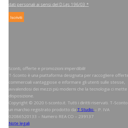
dati personali ai sensi del D.Lgs 196/03 *
Sconti, offerte e promozioni imperdibili!
T-Sconto è una piattaforma designata per raccogliere offert
commerciali vantaggiose e informare gli utenti sulle stesse,
avvalendosi dei mezzi più moderni che la tecnologia ci mette
disposizione.
Copyright © 2020 t-sconto.it. Tutti i diritti riservati. T-Sconto
un marchio registrato prodotto da
T Studio
– P. IVA
02086520133 – Numero REA CO – 239137
Note legali