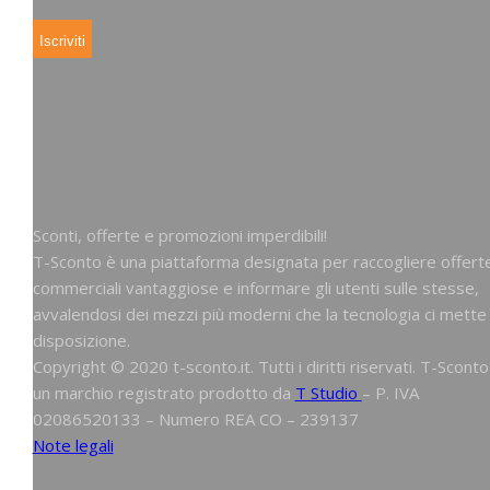
Sconti, offerte e promozioni imperdibili!
T-Sconto è una piattaforma designata per raccogliere offert
commerciali vantaggiose e informare gli utenti sulle stesse,
avvalendosi dei mezzi più moderni che la tecnologia ci mette
disposizione.
Copyright © 2020 t-sconto.it. Tutti i diritti riservati. T-Sconto
un marchio registrato prodotto da
T Studio
– P. IVA
02086520133 – Numero REA CO – 239137
Note legali