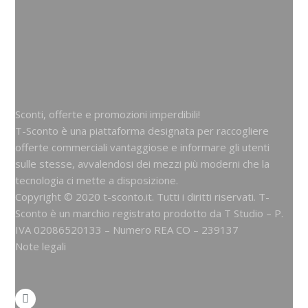
Sconti, offerte e promozioni imperdibili!
T-Sconto è una piattaforma designata per raccogliere
offerte commerciali vantaggiose e informare gli utenti
sulle stesse, avvalendosi dei mezzi più moderni che la
tecnologia ci mette a disposizione.
Copyright © 2020 t-sconto.it. Tutti i diritti riservati. T-
Sconto è un marchio registrato prodotto da
T Studio
– P.
IVA 02086520133 – Numero REA CO – 239137
Note legali