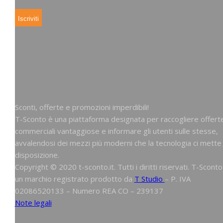
Sconti, offerte e promozioni imperdibili!
T-Sconto è una piattaforma designata per raccogliere offert
commerciali vantaggiose e informare gli utenti sulle stesse,
avvalendosi dei mezzi più moderni che la tecnologia ci mette
disposizione.
Copyright © 2020 t-sconto.it. Tutti i diritti riservati. T-Sconto
un marchio registrato prodotto da
T Studio
– P. IVA
02086520133 – Numero REA CO – 239137
Note legali