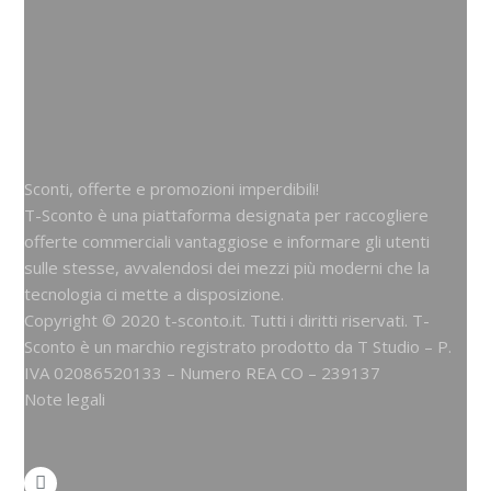
Sconti, offerte e promozioni imperdibili!
T-Sconto è una piattaforma designata per raccogliere
offerte commerciali vantaggiose e informare gli utenti
sulle stesse, avvalendosi dei mezzi più moderni che la
tecnologia ci mette a disposizione.
Copyright © 2020 t-sconto.it. Tutti i diritti riservati. T-
Sconto è un marchio registrato prodotto da
T Studio
– P.
IVA 02086520133 – Numero REA CO – 239137
Note legali