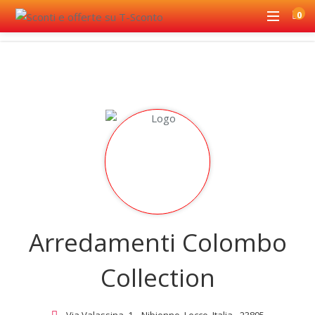
0
Arredamenti Colombo
Collection
Via Valassina, 1, , Nibionno, Lecco, Italia - 23895